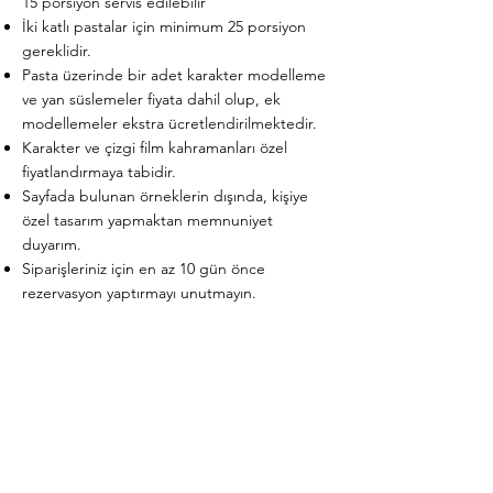
15 porsiyon servis edilebilir
İki katlı pastalar için minimum 25 porsiyon
gereklidir.
Pasta üzerinde bir adet karakter modelleme
ve yan süslemeler fiyata dahil olup, ek
modellemeler ekstra ücretlendirilmektedir.
Karakter ve çizgi film kahramanları özel
fiyatlandırmaya tabidir.
Sayfada bulunan örneklerin dışında, kişiye
özel tasarım yapmaktan memnuniyet
duyarım.
Siparişleriniz için en az 10 gün önce
rezervasyon yaptırmayı unutmayın.
Please Note!
The cake's price is based on the design's
complexity and the required serving
number.
The smallest available cake is 7 inches,
approximately 10-15 portions. For two-tier